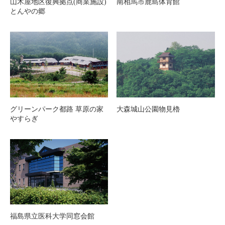
山木屋地区復興拠点(商業施設)
南相馬市鹿島体育館
とんやの郷
グリーンパーク都路 草原の家
大森城山公園物見櫓
やすらぎ
福島県立医科大学同窓会館