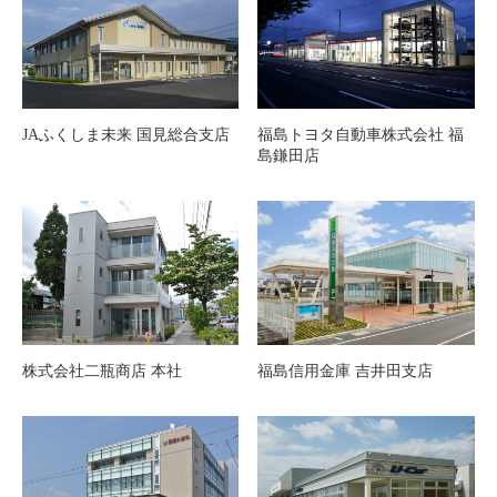
JAふくしま未来 国見総合支店
福島トヨタ自動車株式会社 福
島鎌田店
株式会社二瓶商店 本社
福島信用金庫 吉井田支店