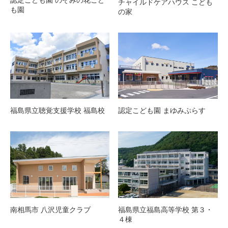
認定こども園 のぞみの花こど
チャイルドケアハウス こども
も園
の家
福島県立聴覚支援学校 福島校
認定こども園 まゆみぷらす
南相馬市 八沢児童クラブ
福島県立福島高等学校 第３・
４棟