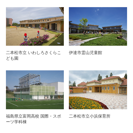
二本松市立 いわしろさくらこ
伊達市霊山児童館
ども園
福島県立富岡高校 国際・スポ
二本松市立小浜保育所
ーツ学科棟