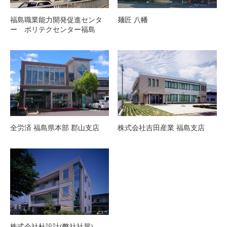
福島職業能力開発促進センタ
麺匠 八幡
ー ポリテクセンター福島
全労済 福島県本部 郡山支店
株式会社吉田産業 福島支店
株式会社杜設計(弊社社屋)