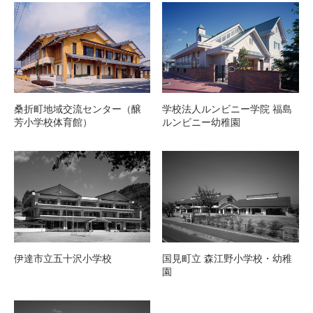
桑折町地域交流センター（醸
学校法人ルンビニー学院 福島
芳小学校体育館）
ルンビニー幼稚園
伊達市立五十沢小学校
国見町立 森江野小学校・幼稚
園