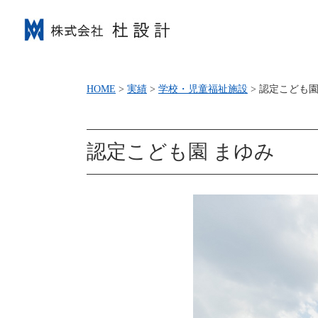
HOME
>
実績
>
学校・児童福祉施設
>
認定こども園
認定こども園 まゆみ